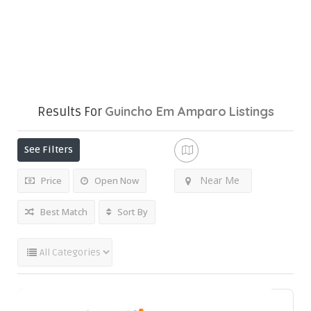
Guincho Em Amparo
Listings
Results For
See Filters
Near Me
Price
Open Now
Best Match
Sort By